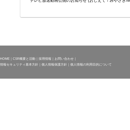
テレビ放送動画公開のお知らせ (おしえて！みやざき/M
2021.09.06
【メディア報道】MRT宮崎放
HOME
｜
CSR概要と活動
｜
採用情報
｜
お問い合わせ
｜
情報セキュリティ基本方針
｜
個人情報保護方針
｜
個人情報の利用目的について
2021.08.06
【メディア掲載】宮崎日日新
2021.04.07
「みやざきの神楽サポーター