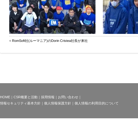
«
RomSoft社(ルーマニア)のDorin Cristea社長が来社
HOME
｜
CSR概要と活動
｜
採用情報
｜
お問い合わせ
｜
情報セキュリティ基本方針
｜
個人情報保護方針
｜
個人情報の利用目的について